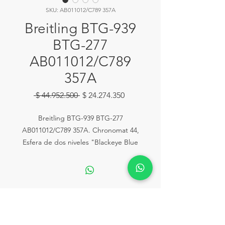
SKU: AB011012/C789 357A
Breitling BTG-939
BTG-277
AB011012/C789
357A
Precio
Precio
 $ 44.952.500 
$ 24.274.350
de
oferta
Breitling BTG-939 BTG-277
AB011012/C789 357A. Chronomat 44,
Esfera de dos niveles "Blackeye Blue
diámetro exterior plano y un elegante
centro cuadrado. Con subesferas
negras. Bisel interior elevado negro
con escala taquimétrica. Diseño de
caja alargada y asas ligeramente
Ventas:
Calle 81# 11-94 Piso 2 Local 153
curvadas para mayor comodidad del