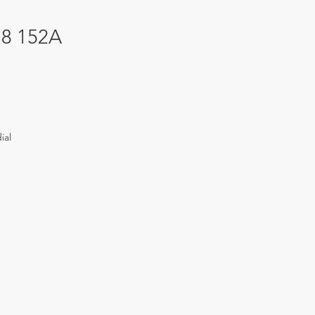
18 152A
o
ial
ero