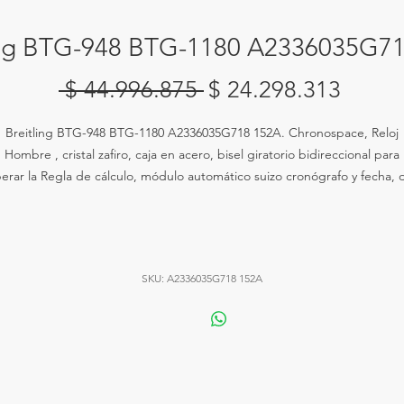
ing BTG-948 BTG-1180 A2336035G7
Precio
Preci
 $ 44.996.875 
$ 24.298.313
de
Breitling BTG-948 BTG-1180 A2336035G718 152A. Chronospace, Reloj
oferta
Hombre , cristal zafiro, caja en acero, bisel giratorio bidireccional para
erar la Regla de cálculo, módulo automático suizo cronógrafo y fecha, d
anco con indicadores plateados y escala taquimértrica, brazalete en ac
tejido.
SKU: A2336035G718 152A