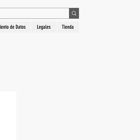
 en La Hora Relojería. Compra segura, diseños
iento de Datos
Legales
Tienda