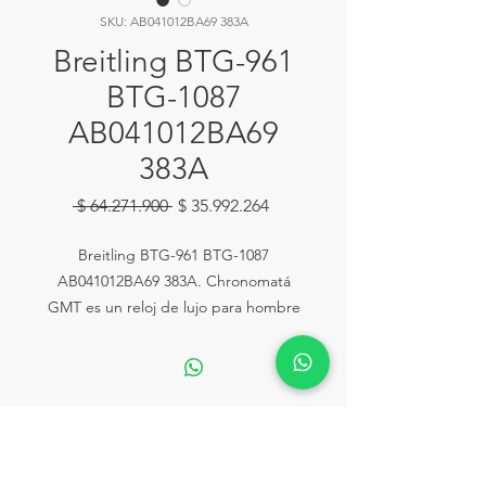
SKU: AB041012BA69 383A
Breitling BTG-961
BTG-1087
AB041012BA69
383A
Precio
Precio
 $ 64.271.900 
$ 35.992.264
de
oferta
Breitling BTG-961 BTG-1087
AB041012BA69 383A. Chronomatá
GMT es un reloj de lujo para hombre
con una caja de 47 mm de acero
inoxidable y una esfera gris con cristal
de zafiro antireflejo, bisel giratorio
unidireccional, corona y pulsadores
de rosca. Está equipado con el
Ventas:
Calle 81# 11-94 Piso 2 Local 153
movimiento automático Breitling