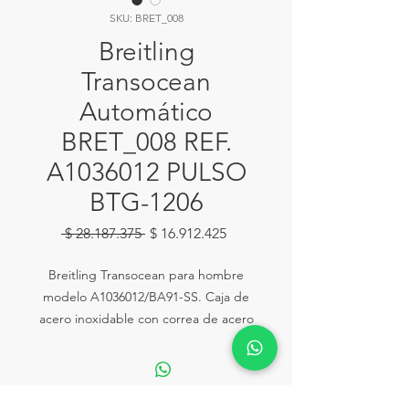
SKU: BRET_008
Breitling
Transocean
Automático
BRET_008 REF.
A1036012 PULSO
BTG-1206
Precio
Precio
 $ 28.187.375 
$ 16.912.425
de
oferta
Breitling Transocean para hombre
modelo A1036012/BA91-SS. Caja de
acero inoxidable con correa de acero
inoxidable. Cierre desplegable.
Descripción de la esfera: Negra con
marcadores de hora índice y fecha en
la esfera 3. Esfera negra. Movimiento