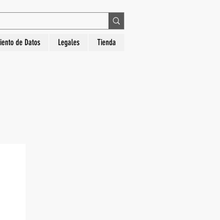
 en La Hora Relojería. Compra segura, diseños
iento de Datos
Legales
Tienda