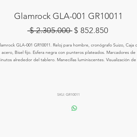
Glamrock GLA-001 GR10011
Precio
Precio
 $ 2.305.000 
$ 852.850
de
lamrock GLA-001 GR10011. Reloj para hombre, cronógrafo Suizo, Caja 
oferta
acero, Bisel fijo. Esfera negra con punteros plateados. Marcadores de
inutos alrededor del tablero. Manecillas luminiscentes. Visualización de 
echa en la posición de las 6. Movimiento de bateria Suizo. Cristal minera
orona de pulsar/tirar. Fondo de caja masizo. Diámetro de la caja: 46 m
Resistente al agua a 100 metros, pulso en piel cafe.
SKU: GR10011