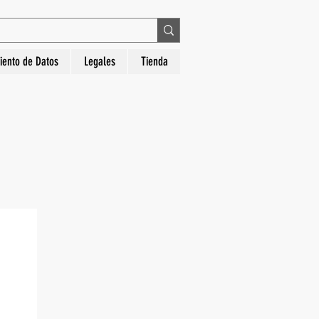
 en La Hora Relojería. Compra segura, diseños
iento de Datos
Legales
Tienda