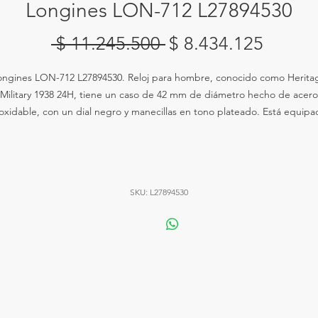
Longines LON-712 L27894530
Precio
Precio
 $ 11.245.500 
$ 8.434.125
de
ongines LON-712 L27894530. Reloj para hombre, conocido como Herita
oferta
Military 1938 24H, tiene un caso de 42 mm de diámetro hecho de acero
oxidable, con un dial negro y manecillas en tono plateado. Está equip
n un movimiento automático Longines Calibre L704.2, con una resisten
l agua de 30 metros y una reserva de marcha de 46 horas. El cristal es 
zafiro resistente a rayones y la corona es de acero inoxidable pulido
SKU: L27894530