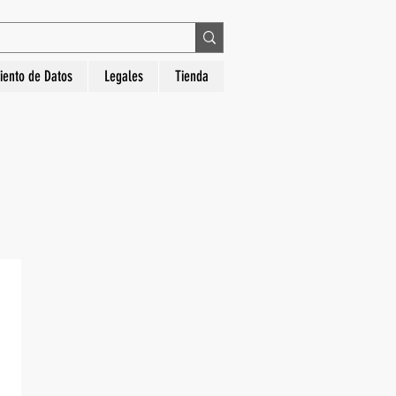
 en La Hora Relojería. Compra segura, diseños
iento de Datos
Legales
Tienda