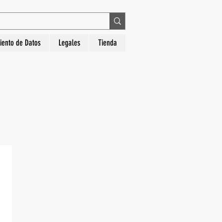
 en La Hora Relojería. Compra segura, diseños
iento de Datos
Legales
Tienda