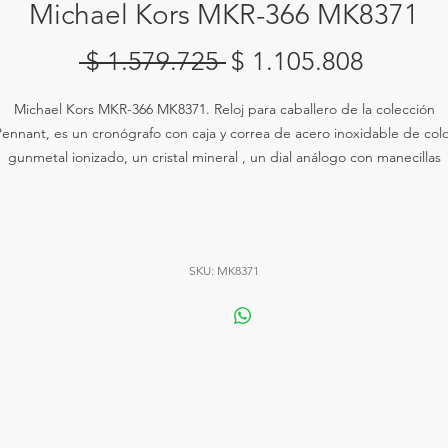
Michael Kors MKR-366 MK8371
Precio
Precio
 $ 1.579.725 
$ 1.105.808
de
Michael Kors MKR-366 MK8371. Reloj para caballero de la colección
oferta
ennant, es un cronógrafo con caja y correa de acero inoxidable de col
gunmetal ionizado, un cristal mineral , un dial análogo con manecillas
minosas y marcadores de hora. Tiene tres sub-diales para 60 segundos,
nutos y 12 horas, es resistente al agua hasta 50 metros. El reloj cuenta 
un movimiento de cuarzo y una correa de 22 mm con cierre desplegable
SKU: MK8371