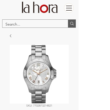
SKU: 7702873214821