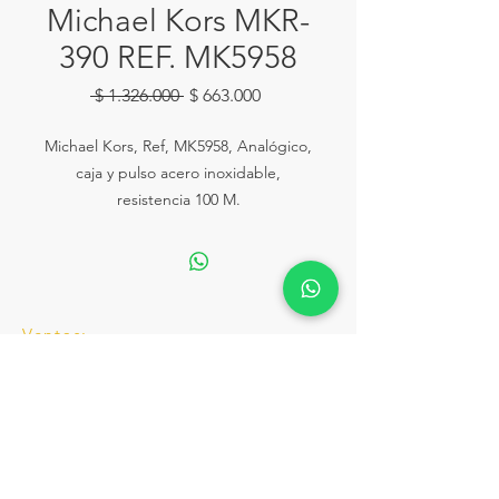
Michael Kors MKR-
390 REF. MK5958
Precio
Precio
 $ 1.326.000 
$ 663.000
de
oferta
Michael Kors, Ref, MK5958, Analógico,
caja y pulso acero inoxidable,
resistencia 100 M.
Ventas:
Calle 81# 11-94 Piso 2 Local 153
lahoraonline@lariviera.com.co
Tel:
+57 322 2502292
Servicio Técnico y Ventas.
taller.lahora@lariviera.com.co