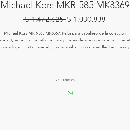
Michael Kors MKR-585 MK8369
Precio
Precio
 $ 1.472.625 
$ 1.030.838
de
Michael Kors MKR-585 MK8369. Reloj para caballero de la colección
oferta
ennant, es un cronógrafo con caja y correa de acero inoxidable gunmet
ionizado, un cristal mineral , un dial análogo con manecillas luminosas y
arcadores de hora. Tiene tres sub-diales para 60 segundos, 30 minutos
24 horas, y es resistente al agua hasta 50 metros. El reloj cuenta con un
movimiento de cuarzo y una correa de 22 mm con cierre desplegable.
SKU: MK8369