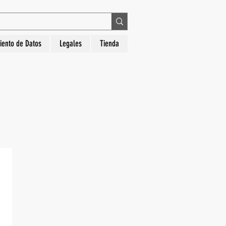
 en La Hora Relojería. Compra segura, diseños
iento de Datos
Legales
Tienda