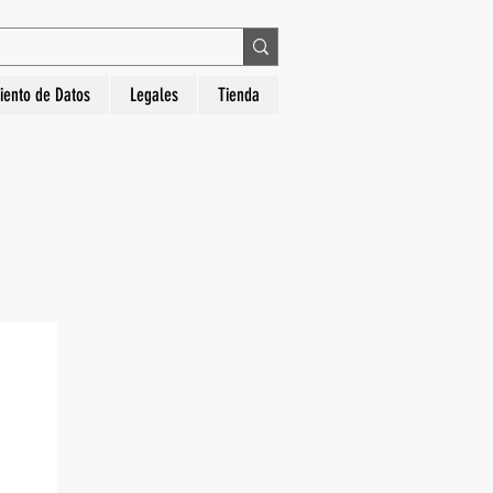
 en La Hora Relojería. Compra segura, diseños
iento de Datos
Legales
Tienda