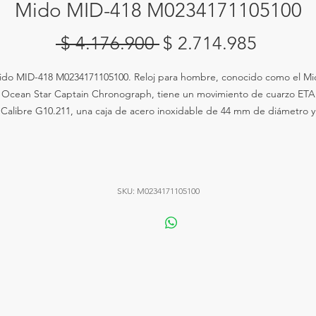
Mido MID-418 M0234171105100
Precio
Precio
 $ 4.176.900 
$ 2.714.985
de
ido MID-418 M0234171105100. Reloj para hombre, conocido como el Mi
oferta
Ocean Star Captain Chronograph, tiene un movimiento de cuarzo ETA
Calibre G10.211, una caja de acero inoxidable de 44 mm de diámetro y
13.21 mm de grosor, un cristal de zafiro resistente a los arañazos, y una
orrea de acero inoxidable con cierre desplegable. Sus funciones incluy
ronógrafo, indicador de fecha entre las 4 y 5 en punto, y visualización 
horas, minutos y segundos. Es resistente al agua hasta 200 metros.
SKU: M0234171105100