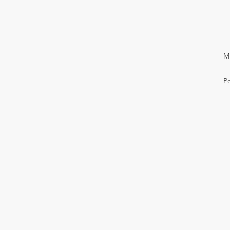
M
Po
un
cr
ac