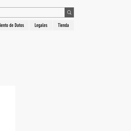
 en La Hora Relojería. Compra segura, diseños
iento de Datos
Legales
Tienda