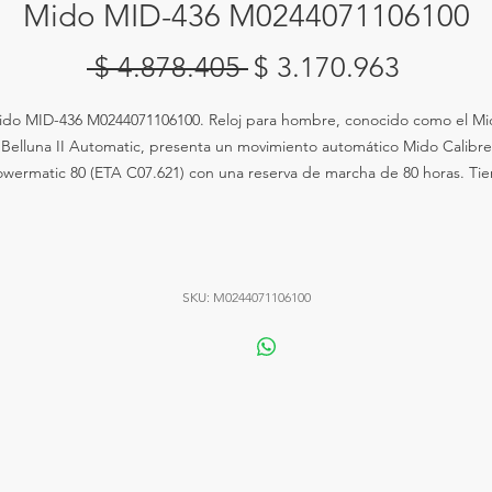
Mido MID-436 M0244071106100
Precio
Precio
 $ 4.878.405 
$ 3.170.963
de
ido MID-436 M0244071106100. Reloj para hombre, conocido como el Mi
oferta
Belluna II Automatic, presenta un movimiento automático Mido Calibre
wermatic 80 (ETA C07.621) con una reserva de marcha de 80 horas. Ti
a caja de acero inoxidable de 40 mm de diámetro y 11 mm de grosor1.
istal de zafiro es resistente a los arañazos y la esfera negra con indicado
de color plata y visualización de fecha a las 3 en punto. La pulsera es d
ero inoxidable con cierre desplegable. El reloj es resistente al agua ha
SKU: M0244071106100
50 metros.