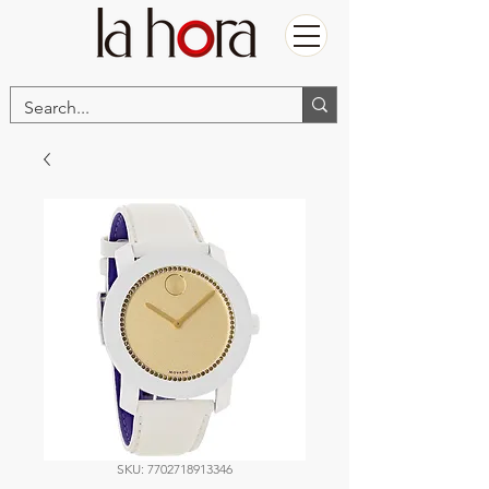
SKU: 7702718913346