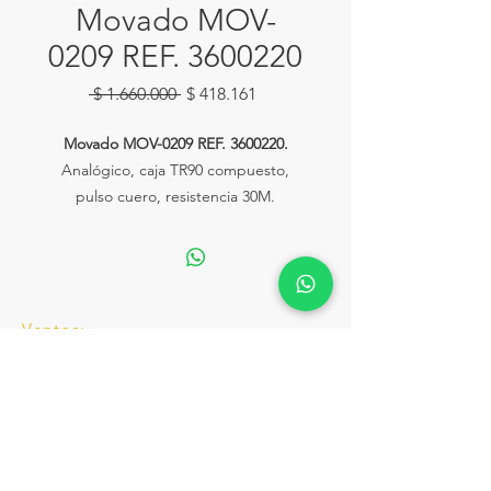
Movado MOV-
0209 REF. 3600220
Precio
Precio
 $ 1.660.000 
$ 418.161
de
oferta
Movado MOV-0209 REF. 3600220.
Analógico, caja TR90 compuesto,
pulso cuero, resistencia 30M.
Ventas:
Calle 81# 11-94 Piso 2 Local 153
lahoraonline@lariviera.com.co
Tel:
+57 322 2502292
Servicio Técnico y Ventas.
taller.lahora@lariviera.com.co