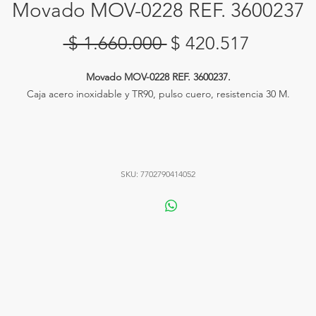
Movado MOV-0228 REF. 3600237
Precio
Precio
 $ 1.660.000 
$ 420.517
de
Movado MOV-0228 REF. 3600237.
oferta
Caja acero inoxidable y TR90, pulso cuero, resistencia 30 M.
SKU: 7702790414052