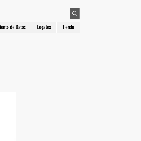
 en La Hora Relojería. Compra segura, diseños
iento de Datos
Legales
Tienda