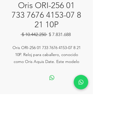
Oris ORI-256 01
733 7676 4153-07 8
21 10P
Precio
Precio
 $ 10.442.250 
$ 7.831.688
de
oferta
Oris ORI-256 01 733 7676 4153-07 8 21
10P. Reloj para caballero, conocido
como Oris Aquis Date. Este modelo
cuenta con una caja de acero
inoxidable y tungsteno con una escala
minutera en tungsteno. Tiene un
diámetro de 40 mm y una resistencia
al agua de 30 bar. El movimiento
Ventas:
Calle 81# 11-94 Piso 2 Local 153
automático Oris Calibre 733-1 ofrece
lahoraonline@lariviera.com.co
una reserva de marcha de 41 horas. El
Tel:
+57 322 2502292
dial es de color gris con manecillas y
marcadores de esmalte blanco.