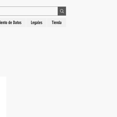
 en La Hora Relojería. Compra segura, diseños
iento de Datos
Legales
Tienda