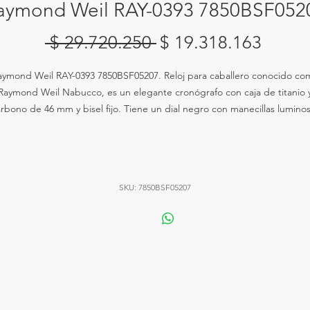
aymond Weil RAY-0393 7850BSF052
Precio
Preci
 $ 29.720.250 
$ 19.318.163
de
aymond Weil RAY-0393 7850BSF05207. Reloj para caballero conocido co
oferta
Raymond Weil Nabucco, es un elegante cronógrafo con caja de titanio 
rbono de 46 mm y bisel fijo. Tiene un dial negro con manecillas lumino
 marcadores de hora en estilo de palillo. El cristal es de zafiro resistente
rayones, y es resistente al agua hasta 200 metros. El reloj cuenta con tre
sub-diales para 60 segundos, 30 minutos y 12 horas, un movimiento
automático con un poder de reserva de 46 horas. La correa es de cauch
SKU: 7850BSF05207
egro con un ancho de 23 mm y un cierre desplegable. Además, tiene u
función de calendario entre las 4 y 5 en punto.