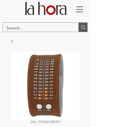
SKU: 7702263789397