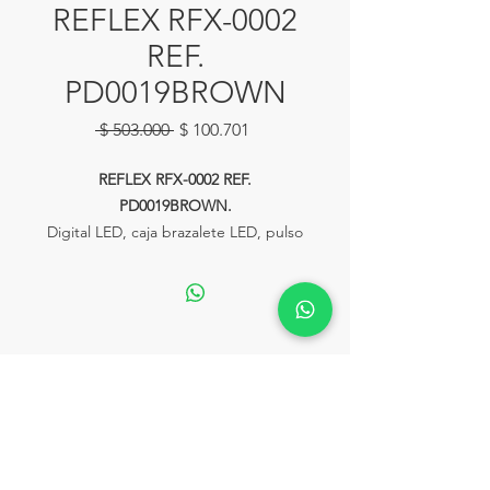
REFLEX RFX-0002
REF.
PD0019BROWN
Precio
Precio
 $ 503.000 
$ 100.701
de
oferta
REFLEX RFX-0002 REF.
PD0019BROWN.
Digital LED, caja brazalete LED, pulso
silicona café, resistencia salpicaduras
o lluvia no inmersión.
Ventas:
Calle 81# 11-94 Piso 2 Local 153
lahoraonline@lariviera.com.co
Tel:
+57 322 2502292