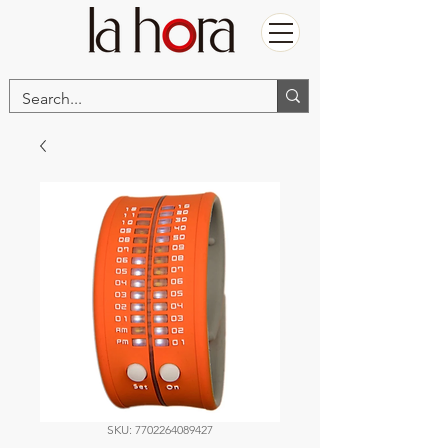
SKU: 7702264089427