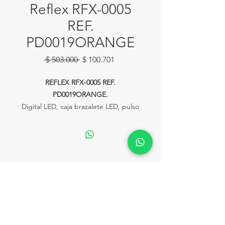
Reflex RFX-0005
REF.
PD0019ORANGE
Precio
Precio
 $ 503.000 
$ 100.701
de
oferta
REFLEX RFX-0005 REF.
PD0019ORANGE.
Digital LED, caja brazalete LED, pulso
silicona naranja, resistencia
salpicadura o lluvia no inmersión.
Ventas:
Calle 81# 11-94 Piso 2 Local 153
lahoraonline@lariviera.com.co
Tel:
+57 322 2502292