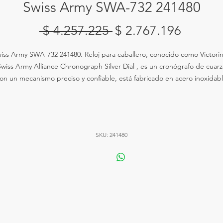
Swiss Army SWA-732 241480
Precio
Precio
 $ 4.257.225 
$ 2.767.196
de
iss Army SWA-732 241480. Reloj para caballero, conocido como Victori
oferta
wiss Army Alliance Chronograph Silver Dial , es un cronógrafo de cuar
on un mecanismo preciso y confiable, está fabricado en acero inoxidab
316L para la caja y el brazalete, y cristal de zafiro resistente a los arañazo
para la esfera, la correa es de cuero marrón con hebilla,el tablero es d
olor plata con manecillas y marcadores luminosos y ofrece resistencia a 
humedad de hasta 100 metros.
SKU: 241480