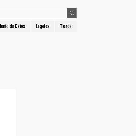
 en La Hora Relojería. Compra segura, diseños
iento de Datos
Legales
Tienda