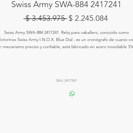
Swiss Army SWA-884 2417241
Precio
Precio
 $ 3.453.975 
$ 2.245.084
de
Swiss Army SWA-884 2417241. Reloj para caballero, conocido como
oferta
ictorinox Swiss Army I.N.O.X. Blue Dial , es un cronógrafo de cuarzo c
n mecanismo preciso y confiable, está fabricado en acero inoxidable 31
ra la caja y el brazalete, y cristal de zafiro resistente a los arañazos para
esfera, la correa es de acero inoxidable con un clasp de despliegue, el
tablero es de color azul con manecillas y marcadores luminosos, y ofrec
resistencia a la humedad de hasta 200 metros.
SKU: 2417241