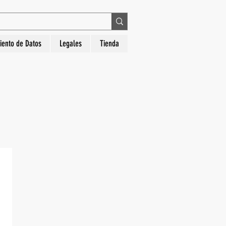
 en La Hora Relojería. Compra segura, diseños
iento de Datos
Legales
Tienda