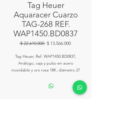
Tag Heuer
Aquaracer Cuarzo
TAG-268 REF.
WAP1450.BD0837
Precio
Precio
 $ 22.610.000 
$ 13.566.000
de
oferta
Tag Heuer, Ref. WAP1450.BD0837,
Análogo, caja y pulso en acero
inoxidable y oro rosa 18K, diámetro 27
mm, resistencia 200 M.
Ventas:
Calle 81# 11-94 Piso 2 Local 153
lahoraonline@lariviera.com.co
Tel:
+57 322 2502292