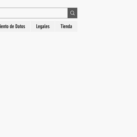
 en La Hora Relojería. Compra segura, diseños
iento de Datos
Legales
Tienda