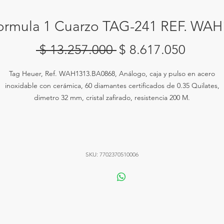
ormula 1 Cuarzo TAG-241 REF. WA
Precio
Precio
 $ 13.257.000 
$ 8.617.050
de
Tag Heuer, Ref. WAH1313.BA0868, Análogo, caja y pulso en acero
oferta
inoxidable con cerámica, 60 diamantes certificados de 0.35 Quilates,
dimetro 32 mm, cristal zafirado, resistencia 200 M.
SKU: 7702370510006