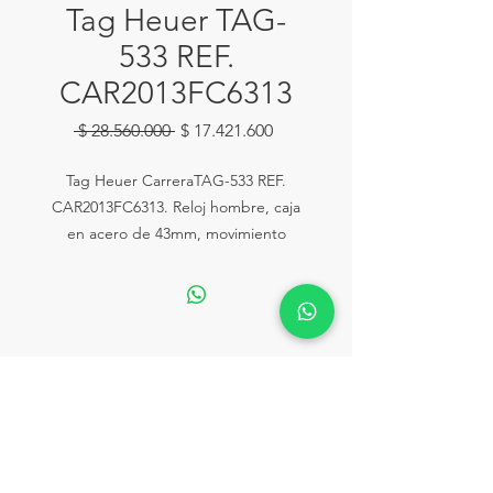
Tag Heuer TAG-
533 REF.
CAR2013FC6313
Precio
Precio
 $ 28.560.000 
$ 17.421.600
de
oferta
Tag Heuer CarreraTAG-533 REF.
CAR2013FC6313. Reloj hombre, caja
en acero de 43mm, movimiento
automático calaibre 1887cronógrafo,
pulso en cuero con broche en acero
desplegable y cristal zafiro.
Ventas:
Calle 81# 11-94 Piso 2 Local 153
lahoraonline@lariviera.com.co
Tel:
+57 322 2502292